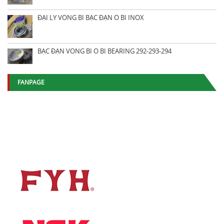
ĐẠI LÝ VÒNG BI BẠC ĐẠN Ổ BI INOX
BẠC ĐẠN VÒNG BI Ổ BI BEARING 292-293-294
FANPAGE