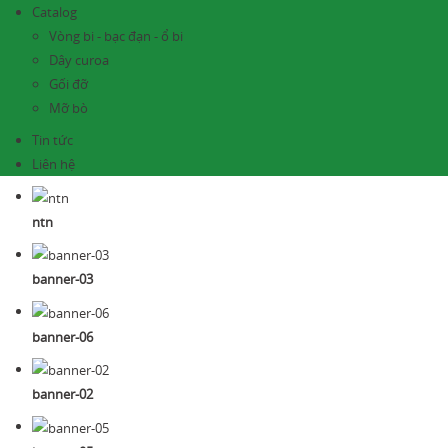
Catalog
Vòng bi - bạc đạn - ổ bi
Dây curoa
Gối đỡ
Mỡ bò
Tin tức
Liên hệ
ntn
banner-03
banner-06
banner-02