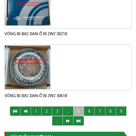
VÒNG BI-BẠC ĐẠN-Ổ BI ZWZ 30218
VÒNG BI-BẠC ĐẠN-Ổ BI ZWZ 30618
1
2
3
...
5
6
7
8
9
...