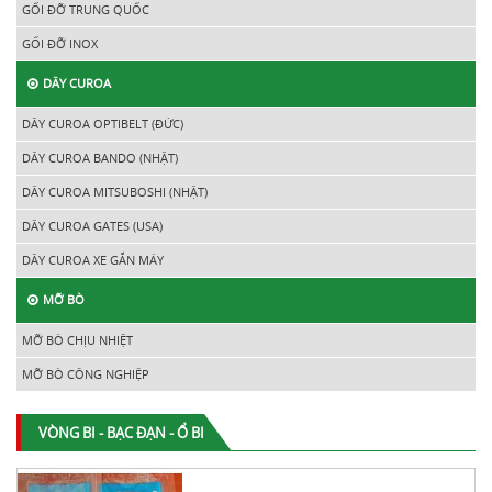
GỐI ĐỠ TRUNG QUỐC
GỐI ĐỠ INOX
DÂY CUROA
DÂY CUROA OPTIBELT (ĐỨC)
DÂY CUROA BANDO (NHẬT)
DÂY CUROA MITSUBOSHI (NHẬT)
DÂY CUROA GATES (USA)
DÂY CUROA XE GẮN MÁY
MỠ BÒ
MỠ BÒ CHỊU NHIỆT
MỠ BÒ CÔNG NGHIỆP
VÒNG BI - BẠC ĐẠN - Ổ BI