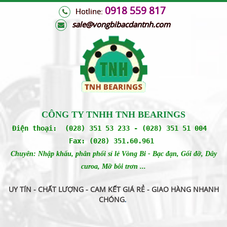
0918 559 817
Hotline:
s
ale@vongbibacdantnh.com
CÔNG TY TNHH TNH BEARINGS
Điện thoại: (028) 351 53 233 - (028) 351 51 004
Fax: (028) 351.60.961
Chuyên: Nhập khẩu, phân phối sỉ lẻ Vòng Bi - Bạc đạn, Gối đỡ, Dây
curoa, Mỡ bôi trơn ...
UY TÍN - CHẤT LƯỢNG - CAM KẾT GIÁ RẺ - GIAO HÀNG NHANH
CHÓNG
.