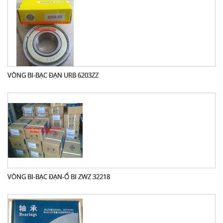
VÒNG BI-BẠC ĐẠN URB 6203ZZ
VÒNG BI-BẠC ĐẠN-Ổ BI ZWZ 32218