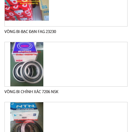
VÒNG BI-BẠC ĐẠN FAG 23230
VÒNG BI CHÍNH XÁC 7206 NSK