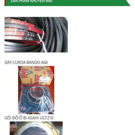
SẢN PHẨM KHUYẾN MẠI
DÂY CUROA BANDO A66
GỐI ĐỠ-Ổ BI ASAHI UCF210