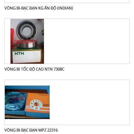
VÒNG BI-BẠC ĐẠN KG ẤN ĐỘ (INDIAN)
VÒNG BI TỐC ĐỘ CAO NTN 7308C
VÒNG BI-BẠC ĐẠN MPZ 22316