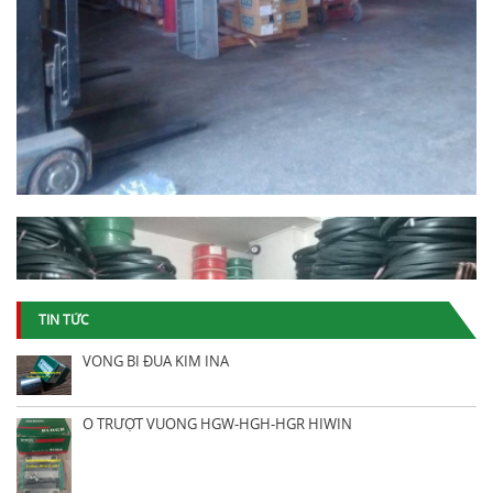
TIN TỨC
VÒNG BI ĐŨA KIM INA
Ổ TRƯỢT VUÔNG HGW-HGH-HGR HIWIN