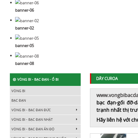
banner-06
banner-02
banner-05
banner-08
DÂY CUROA
VÒNG BI - BẠC ĐẠN - Ổ BI
VÒNG BI
www.vongbibacd
BẠC ĐẠN
bạc đạn-gối đỡ-
d
trạnh nhất thị tr
VÒNG BI - BẠC ĐẠN ĐỨC
Hãy liên hệ với c
VÒNG BI - BẠC ĐẠN NHẬT
VÒNG BI - BẠC ĐẠN ẤN ĐỘ