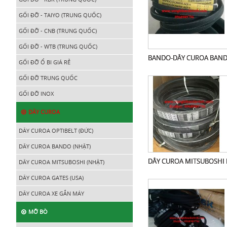
GỐI ĐỠ - TAIYO (TRUNG QUỐC)
GỐI ĐỠ - CNB (TRUNG QUỐC)
GỐI ĐỠ - WTB (TRUNG QUỐC)
BANDO-DÂY CUROA BAND
GỐI ĐỠ Ổ BI GIÁ RẺ
GỐI ĐỠ TRUNG QUỐC
GỐI ĐỠ INOX
DÂY CUROA
DÂY CUROA OPTIBELT (ĐỨC)
DÂY CUROA BANDO (NHẬT)
DÂY CUROA MITSUBOSHI 
DÂY CUROA MITSUBOSHI (NHẬT)
DÂY CUROA GATES (USA)
DÂY CUROA XE GẮN MÁY
MỠ BÒ