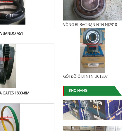
VÒNG BI-BẠC ĐẠN NTN NJ2310
A BANDO A51
GỐI ĐỠ-Ổ BI NTN UCT207
KHO HÀNG
A GATES 1800-8M