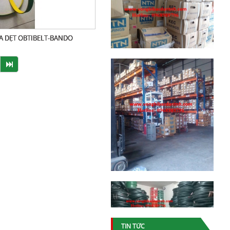
A DẸT OBTIBELT-BANDO
TIN TỨC