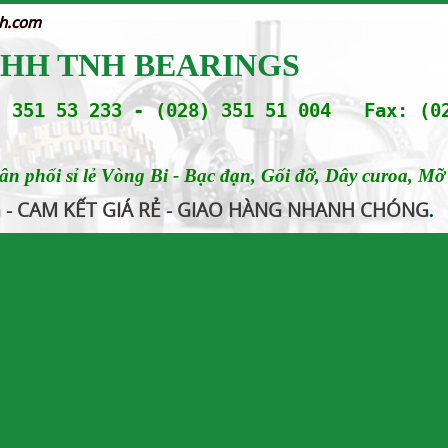
nh.com
NHH TNH BEARINGS
 351 53 233 - (028) 351 51 004 Fax: (0
 phối sỉ lẻ Vòng Bi - Bạc đạn, Gối đỡ, Dây curoa, Mỡ b
G - CAM KẾT GIÁ RẺ - GIAO HÀNG NHANH CHÓNG
.