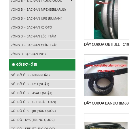
VÒNG BI - BẠC ĐẠN TRUNG QUỐC
VÒNG BI - BẠC ĐẠN MPZ (BERLARUS)
VÒNG BI - BẠC ĐẠN URB (RUMANI)
VÒNG BI - BẠC ĐẠN XE ÔTÔ
VÒNG BI - BẠC ĐẠN LỆCH TÂM
DÂY CUROA OBTIBELT C19
VÒNG BI - BẠC ĐẠN CHÍNH XÁC
VÒNG BI BẠC ĐẠN INOX
GỐI ĐỠ - Ổ BI
GỐI ĐỠ Ổ BI - NTN (NHẬT)
GỐI ĐỠ Ổ BI - FYH (NHẬT)
GỐI ĐỠ Ổ BI - ASAHI (NHẬT)
GỐI ĐỠ Ổ BI - GLH (ĐÀI LOAN)
DÂY CUROA BANDO 8M88
GỐI ĐỠ Ổ BI - JIB (HÀN QUỐC)
GỐI ĐỠ - KYK (TRUNG QUỐC)
GỐI ĐỠ - KBK (TRUNG QUỐC)