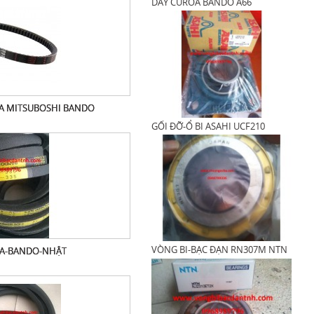
DÂY CUROA BANDO A66
A MITSUBOSHI BANDO
GỐI ĐỠ-Ổ BI ASAHI UCF210
VÒNG BI-BẠC ĐẠN RN307M NTN
A-BANDO-NHẬT