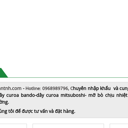
antnh.com
-
huyên nhập khẩu và cung c
Hotline: 0968989796, C
ây curoa bando-dây curoa mitsuboshi
- mỡ bò chịu nhiệt c
ường.
húng tôi để được tư vấn và đặt hàng.