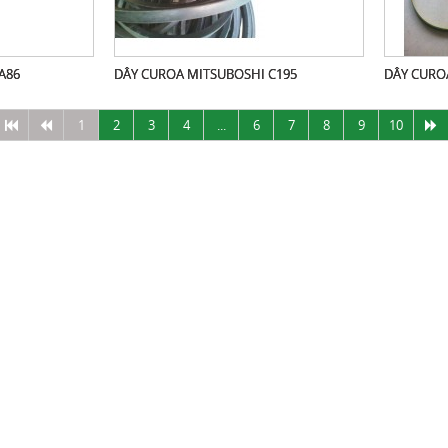
A86
DÂY CUROA MITSUBOSHI C195
DÂY CURO
1
2
3
4
...
6
7
8
9
10