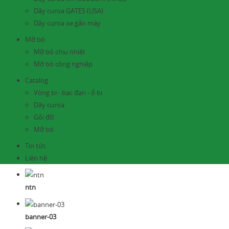
Dây curoa GATES (USA)
Dây curoa xe gắn máy
Mỡ bò
Mỡ bò chịu nhiệt
Mỡ bò công nghiệp
Catalog
Vòng bi - bạc đạn - ổ bi
Dây curoa
Gối đỡ
Mỡ bò
Tin tức
Liên hệ
ntn
banner-03