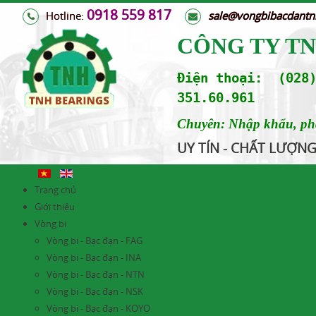
0918 559 817
Hotline:
s
ale@vongbibacdant
CÔNG TY T
Điện thoại: (028)
351.60.961
Chuyên: Nhập khẩu, phân
UY TÍN - CHẤT LƯỢN
Trang chủ
Giới thiệu
Vòng bi
Vòng bi - Bạc đạn - FAG
Vòng bi - Bạc đạn - INA
Vòng bi - Bạc đạn - NTN
Vòng bi - Bạc đạn - NSK
Vòng bi - Bạc đạn - KOYO