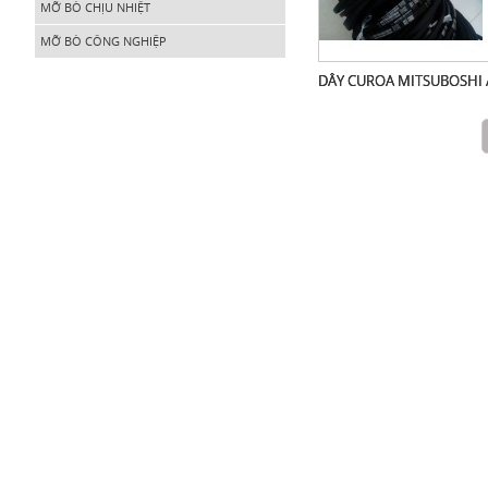
MỠ BÒ CHỊU NHIỆT
MỠ BÒ CÔNG NGHIỆP
DÂY CUROA MITSUBOSHI 