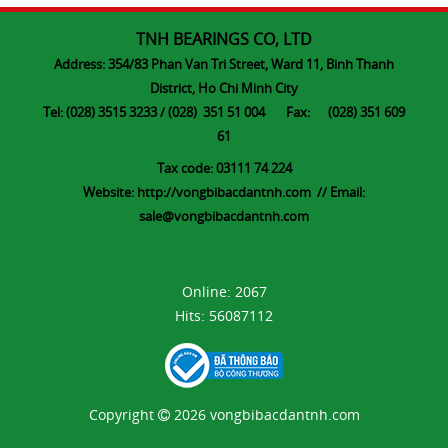
TNH BEARINGS CO, LTD
Address: 354/83 Phan Van Tri Street, Ward 11, Binh Thanh
District, Ho Chi Minh City
Tel: (028) 3515 3233 / (028) 351 51 004 Fax: (028) 351 609
61
Tax code: 03111 74 224
Website:
http://vongbibacdantnh.com
// Email:
s
ale@vongbibacdantnh.com
Online:
2067
Hits:
56087112
Copyright
2026 vongbibacdantnh.com