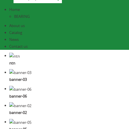
Home
BEARING
About us
Catalog
News
Contact us
ntn
banner-03
banner-06
banner-02