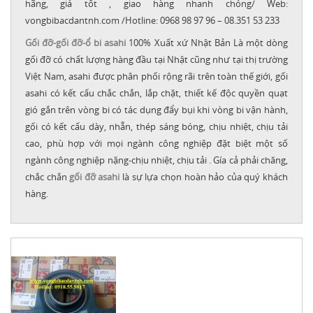
hãng, giá tốt , giao hàng nhanh chóng/ Web:
vongbibacdantnh.com /Hotline: 0968 98 97 96 – 08.351 53 233
Gối đỡ-gối đỡ-ổ bi asahi
100% Xuất xứ Nhật Bản Là một dòng
gối đỡ có chất lượng hàng đầu tại Nhật cũng như tại thị trường
Việt Nam, asahi được phân phối rộng rãi trên toàn thế giới, gối
asahi có kết cấu chắc chắn, lắp chặt, thiết kế độc quyền quạt
gió gắn trên vòng bi có tác dụng đẩy bụi khi vòng bi vận hành,
gối có kết cấu dày, nhẵn, thép sáng bóng, chịu nhiệt, chịu tải
cao, phù hợp với mọi ngành công nghiệp đặt biệt một số
ngành
công nghiệp nặng
-
chịu nhiệt
,
chịu tải
. Gía cả phải chăng,
chắc chắn
gối đỡ asahi
là sự lựa chọn hoàn hảo của quý khách
hàng.