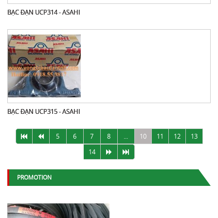
BẠC ĐẠN UCP314 - ASAHI
BẠC ĐẠN UCP315 - ASAHI
5
6
7
8
...
10
11
12
13
14
PROMOTION