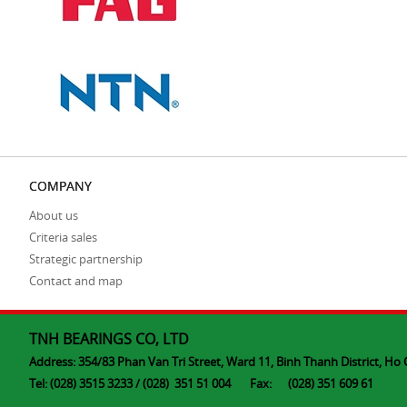
COMPANY
About us
Criteria sales
Strategic partnership
Contact and map
TNH BEARINGS CO, LTD
Address: 354/83 Phan Van Tri Street, Ward 11, Binh Thanh District, Ho 
Tel: (028) 3515 3233 / (028) 351 51 004 Fax: (028) 351 609 61