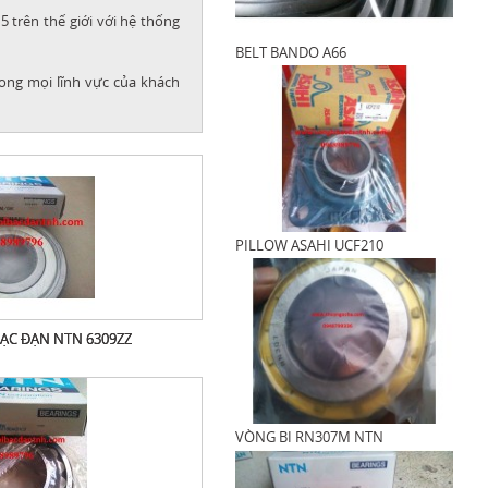
 trên thế giới với hệ thống
BELT BANDO A66
ong mọi lĩnh vực của khách
PILLOW ASAHI UCF210
ẠC ĐẠN NTN 6309ZZ
VÒNG BI RN307M NTN