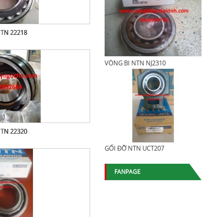
TN 22218
VÒNG BI NTN NJ2310
TN 22320
GỐI ĐỠ NTN UCT207
FANPAGE