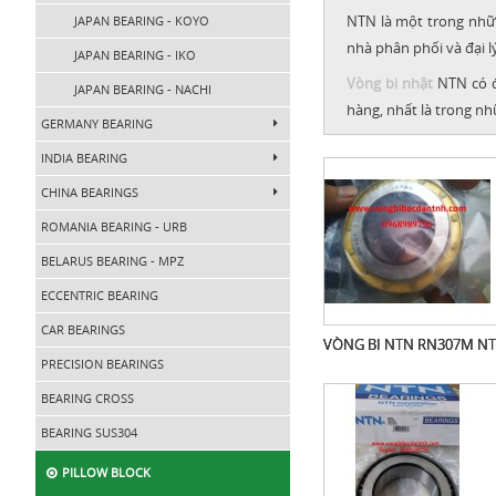
NTN là một trong những
JAPAN BEARING - KOYO
nhà phân phối và đại lý
JAPAN BEARING - IKO
Vòng bi nhật
NTN có đ
JAPAN BEARING - NACHI
hàng, nhất là trong n
GERMANY BEARING
INDIA BEARING
CHINA BEARINGS
ROMANIA BEARING - URB
BELARUS BEARING - MPZ
ECCENTRIC BEARING
CAR BEARINGS
VÒNG BI NTN RN307M N
PRECISION BEARINGS
BEARING CROSS
BEARING SUS304
PILLOW BLOCK