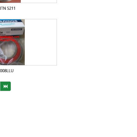
NTN 5211
6008LLU