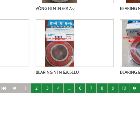
VÒNG BI NTN 6017zz
BEARING 
BEARING NTN 6205LLU
BEARING 
1
2
3
4
...
6
7
8
9
10