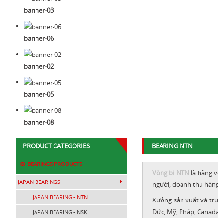
banner-03
banner-06
banner-02
banner-05
banner-08
PRODUCT CATEGORIES
BEARING NTN
BEARINGS PRODUCTS
Vòng bi NTN
là hãng v
JAPAN BEARINGS
người, doanh thu hàng
JAPAN BEARING - NTN
Xưởng sản xuất và tru
Đức, Mỹ, Pháp, Canada,
JAPAN BEARING - NSK