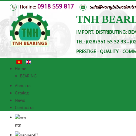
0918 559 817
Hotline:
s
ale@vongbibacdant
TNH BEARI
IMPORT, DISTRIBUTING: BEA
TEL:
(028) 351 53 32 33 
PRESTIGE - QUALITY - COM
Home
BEARING
About us
Catalog
News
Contact us
ntn